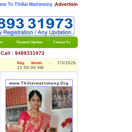
To Thillai Matrimony ,
Advertising Matrimony Services Orga
es
Payment Options
Contact Us
7 Call : 9489331973
7/3/2026
Reg. Month. :
12:00:00 AM
www.Thillaimatrimony.Org