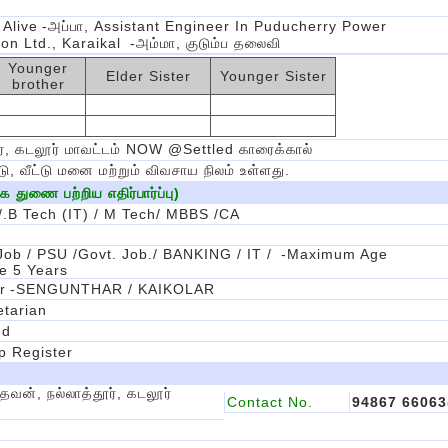
 Alive
-அப்பா, Assistant Engineer In Puducherry Power
on Ltd., Karaikal
-அம்மா, குடும்ப தலைவி
Younger
Elder Sister
Younger Sister
brother
ூர், கடலூர் மாவட்டம் NOW @settled காரைக்கால்
ு, வீட்டு மனை மற்றும் விவசாய நிலம் உள்ளது.
துணை பற்றிய எதிர்பார்ப்பு)
/.B Tech (IT) / M Tech/ MBBS /CA
Job / PSU /Govt. Job./ BANKING / IT /
-maximum Age
ce 5 Years
r
-SENGUNTHAR / KAIKOLAR
tarian
ed
 Register
தேவன், நல்லாத்தூர், கடலூர்
Contact No.
94867 66063