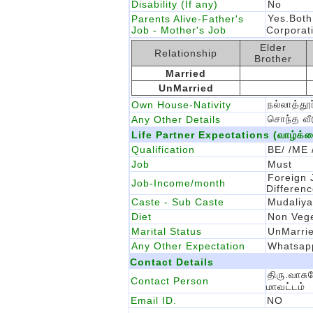
Disability (If any)
No
Yes.Both
Parents Alive-Father's
Job - Mother's Job
Corporati
Elder
Relationship
Brother
Married
UnMarried
நல்லாத்த
Own House-Nativity
சொந்த வீட
Any Other Details
Life Partner Expectations (வாழ்க்கை 
Qualification
BE/ /ME 
Job
Must
Foreign 
Job-Income/month
Differen
Caste - Sub Caste
Mudaliya
Diet
Non Vege
Marital Status
UnMarri
Any Other Expectation
Whatsapp
Contact Details
திரு.வாசு
Contact Person
மாவட்டம்
Email ID.
NO