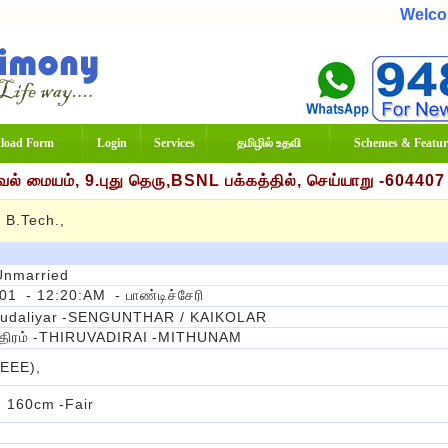
Welcome 
load Form
Login
Services
தமிழில் உதவி
Schemes & Featur
் மையம், 9.புது தெரு,BSNL பக்கத்தில், செய்யாறு -60440
ி B.Tech.,
Unmarried
001
- 12:20:AM
- பாண்டிச்சேரி
udaliyar
-SENGUNTHAR / KAIKOLAR
திரம்
-THIRUVADIRAI
-MITHUNAM
(EEE),
 - 160cm
-Fair