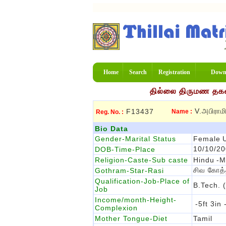
Home
Search
Registration
Down
தில்லை திருமண தகவல
V.அபிராம
F13437
Name :
Reg. No. :
Bio Data
Gender-Marital Status
Female
10/10/2
DOB-Time-Place
Religion-Caste-Sub caste
Hindu
-M
சிவ கோத்
Gothram-Star-Rasi
Qualification-Job-Place of
B.Tech. 
Job
Income/month-Height-
-5ft 3in
Complexion
Mother Tongue-Diet
Tamil